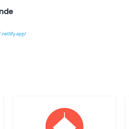
inde
netlify.app/